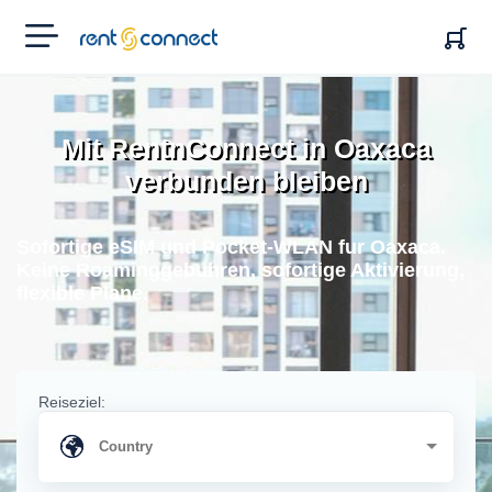
RENT'N
CONNECT
Mit RentnConnect in Oaxaca
verbunden bleiben
Sofortige eSIM und Pocket-WLAN fur Oaxaca.
Keine Roaminggebuhren, sofortige Aktivierung,
flexible Plane.
Reiseziel: