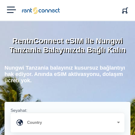
RENT'N
CONNECT
RentnConnect eSIM ile Nungwi
Tanzania Balayınızda Bağlı Kalın
Nungwi Tanzania balayınız kusursuz bağlantıyı
hak ediyor. Anında eSIM aktivasyonu, dolaşım
ücreti yok.
Seyahat: