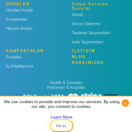
ÜRÜNLER
Sıkça Sorulan
Sorular
Ürünleri İncele
Genel
İncelemeler
Sorun Giderme
Hemen Kirala!
Teslimat Seçenekleri
İade Seçenekleri
KAMPANYALAR
İLETİŞİM
Fırsatlar
BLOG
HAKKIMIZDA
İş Ortaklarımız
Gizlilik & Çerezler
Hükümler & Koşullar
We use cookies to provide and improve our services. By using
We use cookies to provide and improve our services. By using
x
x
our site, you consent to cookies.
our site, you consent to cookies.
Learn More
Learn More
Copyright © 2019
Rent 'n Connect
Okay
Okay