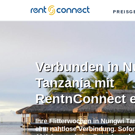
RENT'N
PREISG
CONNECT
Verbunden in N
Tanzania mit
RentnConnect 
Ihre Flitterwochen in Nungwi Ta
eine nahtlose Verbindung. Sofor