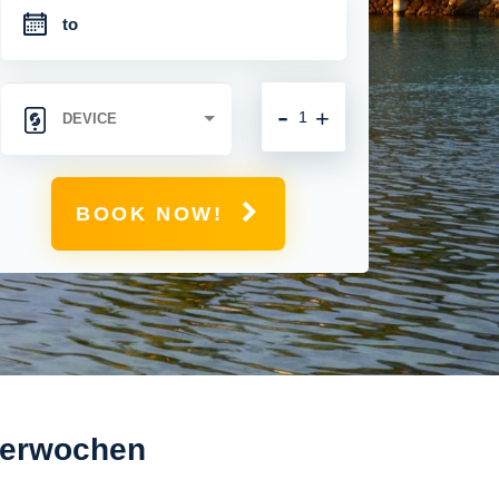
-
+
BOOK NOW!
tterwochen