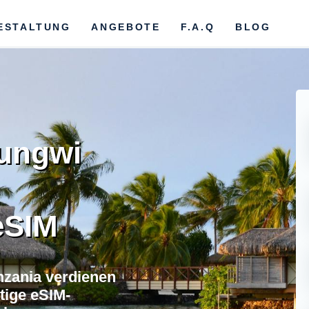
ESTALTUNG
ANGEBOTE
F.A.Q
BLOG
ungwi
eSIM
nzania verdienen
tige eSIM-