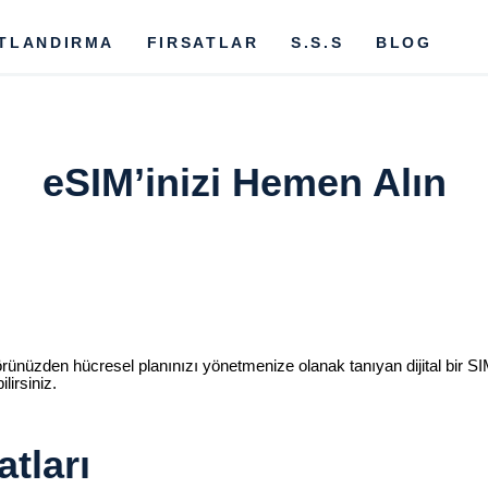
ATLANDIRMA
FIRSATLAR
S.S.S
BLOG
eSIM’inizi Hemen Alın
rünüzden hücresel planınızı yönetmenize olanak tanıyan dijital bir S
lirsiniz.
tları