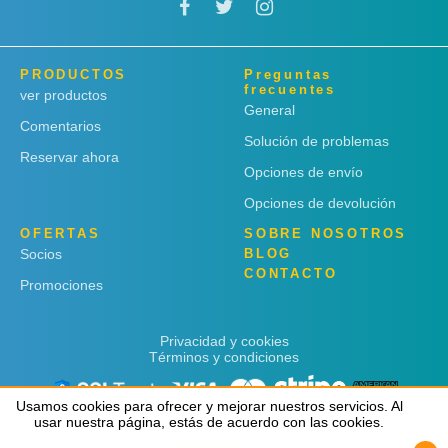
PRODUCTOS
Preguntas
frecuentes
ver productos
General
Comentarios
Solución de problemas
Reservar ahora
Opciones de envío
Opciones de devolución
OFERTAS
SOBRE NOSOTROS
Socios
BLOG
CONTACTO
Promociones
Privacidad y cookies
Términos y condiciones
Usamos cookies para ofrecer y mejorar nuestros servicios. Al
Usamos cookies para ofrecer y mejorar nuestros servicios. Al
usar nuestra página, estás de acuerdo con las cookies.
usar nuestra página, estás de acuerdo con las cookies.