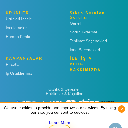
ÜRÜNLER
Sıkça Sorulan
Sorular
Ürünleri İncele
Genel
İncelemeler
Sorun Giderme
Hemen Kirala!
Teslimat Seçenekleri
İade Seçenekleri
KAMPANYALAR
İLETİŞİM
Fırsatlar
BLOG
HAKKIMIZDA
İş Ortaklarımız
Gizlilik & Çerezler
Hükümler & Koşullar
We use cookies to provide and improve our services. By using
We use cookies to provide and improve our services. By using
x
x
our site, you consent to cookies.
our site, you consent to cookies.
Learn More
Learn More