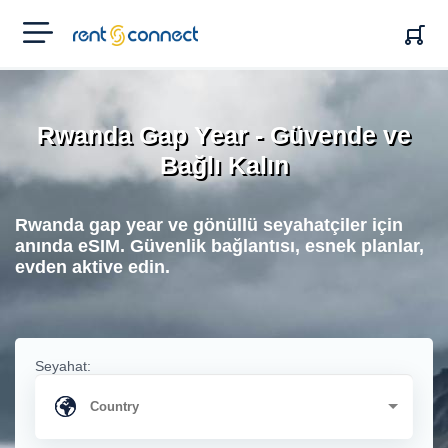
RENT'N
CONNECT
Rwanda Gap Year - Güvende ve
Bağlı Kalın
Rwanda gap year ve gönüllü seyahatçiler için
anında eSIM. Güvenlik bağlantısı, esnek planlar,
evden aktive edin.
Seyahat: