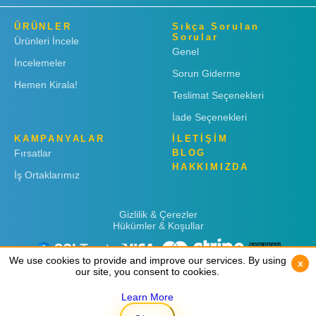
ÜRÜNLER
Sıkça Sorulan
Sorular
Ürünleri İncele
Genel
İncelemeler
Sorun Giderme
Hemen Kirala!
Teslimat Seçenekleri
İade Seçenekleri
KAMPANYALAR
İLETİŞİM
Fırsatlar
BLOG
HAKKIMIZDA
İş Ortaklarımız
Gizlilik & Çerezler
Hükümler & Koşullar
We use cookies to provide and improve our services. By using
We use cookies to provide and improve our services. By using
x
x
our site, you consent to cookies.
our site, you consent to cookies.
Learn More
Learn More
Copyright © 2019
Rent 'n Connect