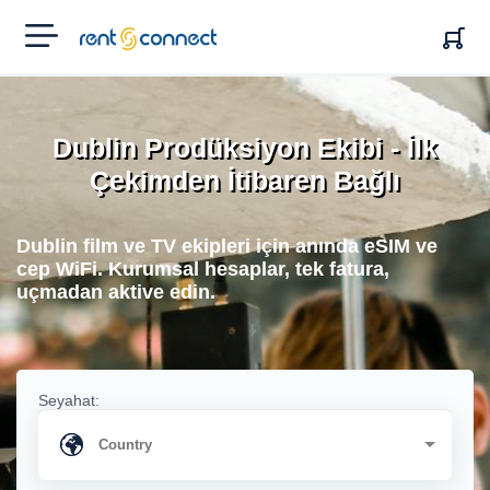
RENT'N
CONNECT
Dublin Prodüksiyon Ekibi - İlk
Çekimden İtibaren Bağlı
Dublin film ve TV ekipleri için anında eSIM ve
cep WiFi. Kurumsal hesaplar, tek fatura,
uçmadan aktive edin.
Seyahat: