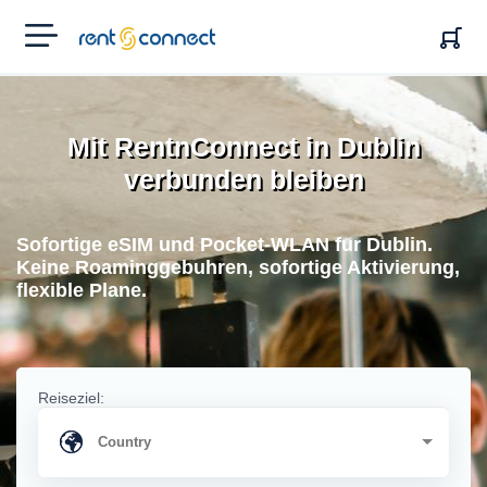
RENT'N
CONNECT
Mit RentnConnect in Dublin
verbunden bleiben
Sofortige eSIM und Pocket-WLAN fur Dublin.
Keine Roaminggebuhren, sofortige Aktivierung,
flexible Plane.
Reiseziel: