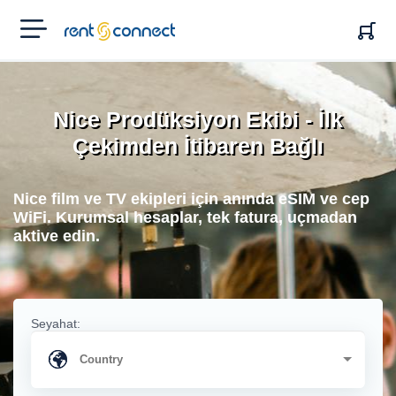
RENT'N
CONNECT
Nice Prodüksiyon Ekibi - İlk
Çekimden İtibaren Bağlı
Nice film ve TV ekipleri için anında eSIM ve cep
WiFi. Kurumsal hesaplar, tek fatura, uçmadan
aktive edin.
Seyahat: