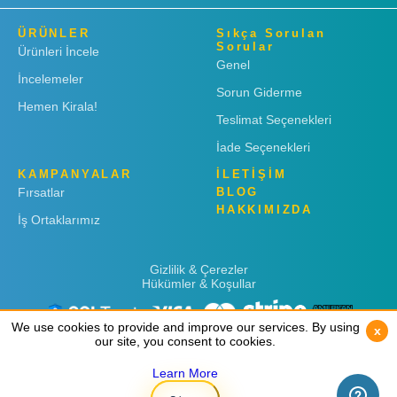
ÜRÜNLER
Sıkça Sorulan
Sorular
Ürünleri İncele
Genel
İncelemeler
Sorun Giderme
Hemen Kirala!
Teslimat Seçenekleri
İade Seçenekleri
KAMPANYALAR
İLETİŞİM
Fırsatlar
BLOG
HAKKIMIZDA
İş Ortaklarımız
Gizlilik & Çerezler
Hükümler & Koşullar
We use cookies to provide and improve our services. By using
We use cookies to provide and improve our services. By using
x
x
our site, you consent to cookies.
our site, you consent to cookies.
Learn More
Learn More
Copyright © 2019
Rent 'n Connect