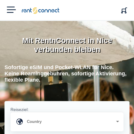
RENT'N
CONNECT
Mit RentnConnect in Nice
verbunden bleiben
Sofortige eSIM und Pocket-WLAN fur Nice.
Keine Roaminggebuhren, sofortige Aktivierung,
flexible Plane.
Reiseziel: