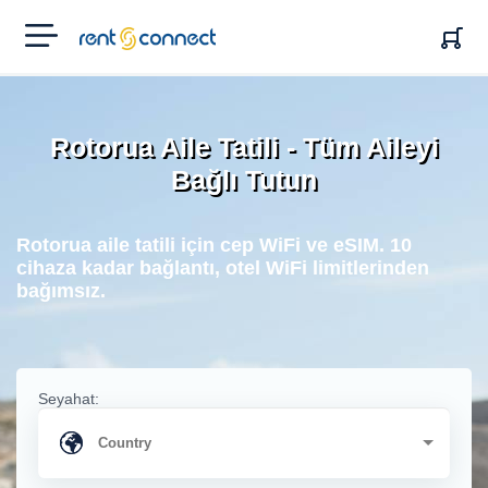
RENT'N
CONNECT
Rotorua Aile Tatili - Tüm Aileyi
Bağlı Tutun
Rotorua aile tatili için cep WiFi ve eSIM. 10
cihaza kadar bağlantı, otel WiFi limitlerinden
bağımsız.
Seyahat: