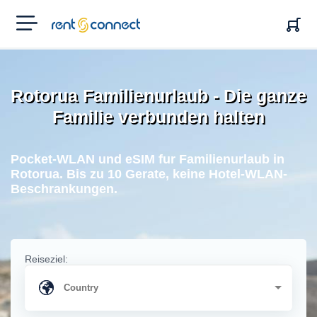
RENT'N
CONNECT
Rotorua Familienurlaub - Die ganze
Familie verbunden halten
Pocket-WLAN und eSIM fur Familienurlaub in
Rotorua. Bis zu 10 Gerate, keine Hotel-WLAN-
Beschrankungen.
Reiseziel: