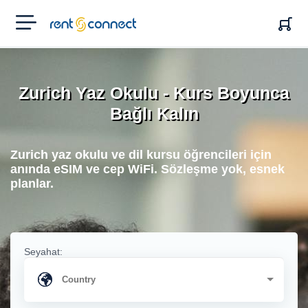
RENT'N
CONNECT
Zurich Yaz Okulu - Kurs Boyunca
Bağlı Kalın
Zurich yaz okulu ve dil kursu öğrencileri için
anında eSIM ve cep WiFi. Sözleşme yok, esnek
planlar.
Seyahat: