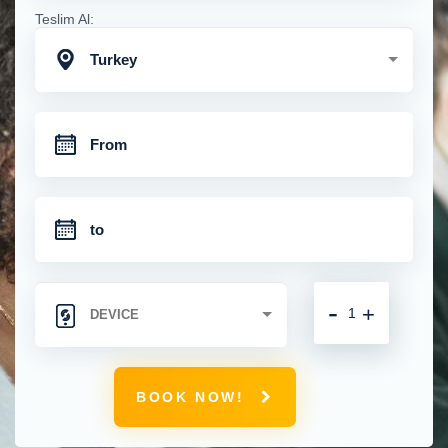
Teslim Al:
Turkey
-
+
BOOK NOW!