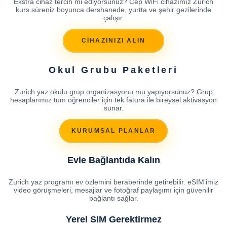
Ekstra cihaz tercih mi ediyorsunuz? Cep WiFi cihazımız Zurich
kurs süreniz boyunca dershanede, yurtta ve şehir gezilerinde
çalışır.
CİHAZINIZI ALIN
Okul Grubu Paketleri
Zurich yaz okulu grup organizasyonu mu yapıyorsunuz? Grup
hesaplarımız tüm öğrenciler için tek fatura ile bireysel aktivasyon
sunar.
KURUMSAL PLANLAR
Evle Bağlantıda Kalın
Zurich yaz programı ev özlemini beraberinde getirebilir. eSIM'imiz
video görüşmeleri, mesajlar ve fotoğraf paylaşımı için güvenilir
bağlantı sağlar.
Yerel SIM Gerektirmez