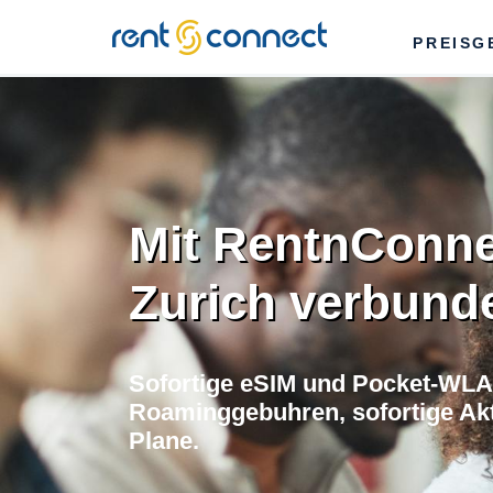
RENT'N
PREISG
CONNECT
Mit RentnConne
Zurich verbund
Sofortige eSIM und Pocket-WLAN
Roaminggebuhren, sofortige Akti
Plane.