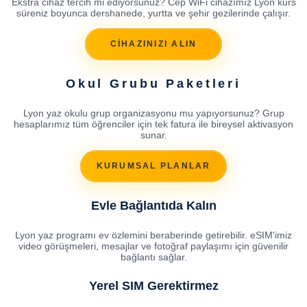
Ekstra cihaz tercih mi ediyorsunuz? Cep WiFi cihazımız Lyon kurs
süreniz boyunca dershanede, yurtta ve şehir gezilerinde çalışır.
CİHAZINIZI ALIN
Okul Grubu Paketleri
Lyon yaz okulu grup organizasyonu mu yapıyorsunuz? Grup
hesaplarımız tüm öğrenciler için tek fatura ile bireysel aktivasyon
sunar.
KURUMSAL PLANLAR
Evle Bağlantıda Kalın
Lyon yaz programı ev özlemini beraberinde getirebilir. eSIM'imiz
video görüşmeleri, mesajlar ve fotoğraf paylaşımı için güvenilir
bağlantı sağlar.
Yerel SIM Gerektirmez