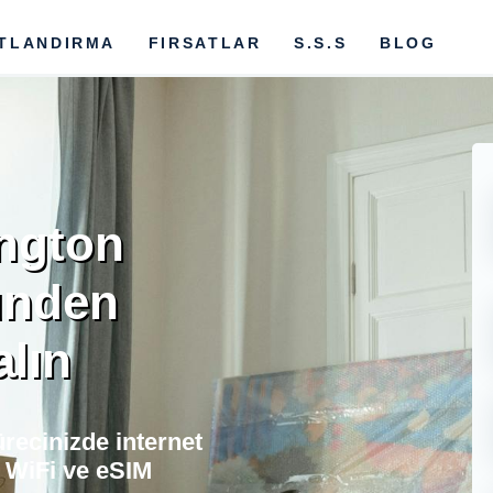
ATLANDIRMA
FIRSATLAR
S.S.S
BLOG
ington
ünden
alın
recinizde internet
 WiFi ve eSIM