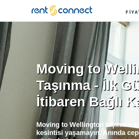
RENT'N
FİY
CONNECT
Moving to Well
Taşınma - İlk G
İtibaren Bağlı K
Moving to Wellington taşınma sü
kesintisi yaşamayın. Anında cep