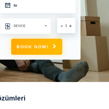
-
+
BOOK NOW!
özümleri