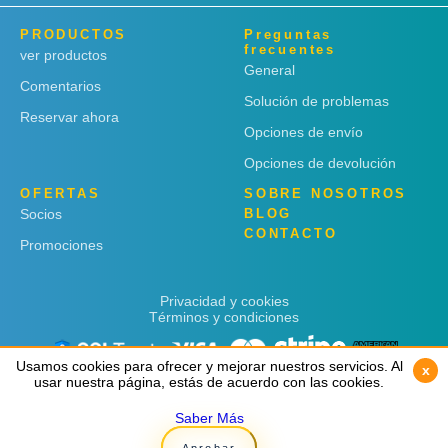
PRODUCTOS
Preguntas
frecuentes
ver productos
General
Comentarios
Solución de problemas
Reservar ahora
Opciones de envío
Opciones de devolución
OFERTAS
SOBRE NOSOTROS
Socios
BLOG
CONTACTO
Promociones
Privacidad y cookies
Términos y condiciones
Usamos cookies para ofrecer y mejorar nuestros servicios. Al
Usamos cookies para ofrecer y mejorar nuestros servicios. Al
x
x
usar nuestra página, estás de acuerdo con las cookies.
usar nuestra página, estás de acuerdo con las cookies.
Saber Más
Saber Más
Copyright © 2019
Rent 'n Connect
Aprobar
Aprobar