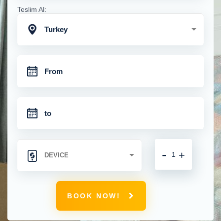
Teslim Al:
Turkey
-
+
BOOK NOW!