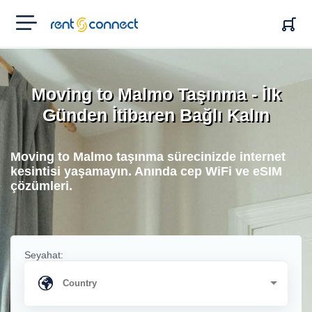
RENT'N
CONNECT
Moving to Malmo Taşınma - İlk
Günden İtibaren Bağlı Kalın
Moving to Malmo taşınma sürecinizde internet
kesintisi yaşamayın. Anında cep WiFi ve eSIM
çözümleri.
Seyahat: