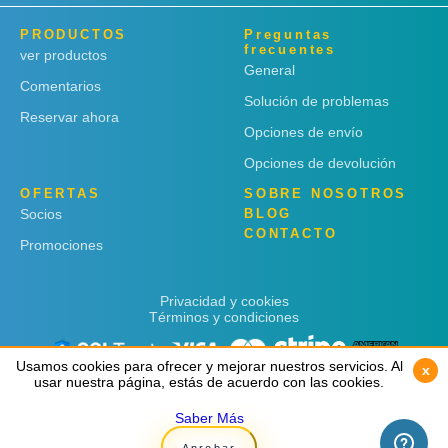
PRODUCTOS
Preguntas
frecuentes
ver productos
General
Comentarios
Solución de problemas
Reservar ahora
Opciones de envío
Opciones de devolución
OFERTAS
SOBRE NOSOTROS
Socios
BLOG
CONTACTO
Promociones
Privacidad y cookies
Términos y condiciones
Usamos cookies para ofrecer y mejorar nuestros servicios. Al
Usamos cookies para ofrecer y mejorar nuestros servicios. Al
x
x
usar nuestra página, estás de acuerdo con las cookies.
usar nuestra página, estás de acuerdo con las cookies.
Saber Más
Saber Más
Copyright © 2019
Rent 'n Connect
Aprobar
Aprobar