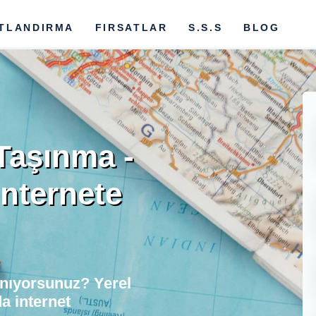
ATLANDIRMA
FIRSATLAR
S.S.S
BLOG
 Taşınma -
İnternete
ınıyorsunuz? Yerel
a internet