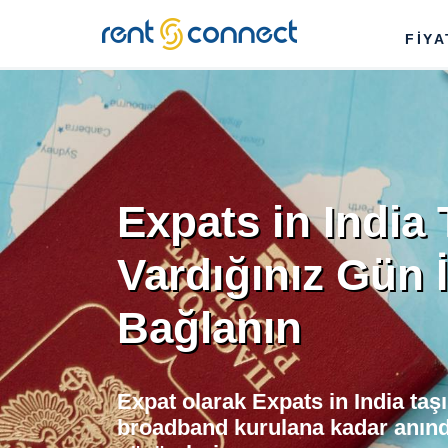
RENT'N
FİY
CONNECT
Expats in India
Vardığınız Gün 
Bağlanın
Expat olarak Expats in India taş
broadband kurulana kadar anınd