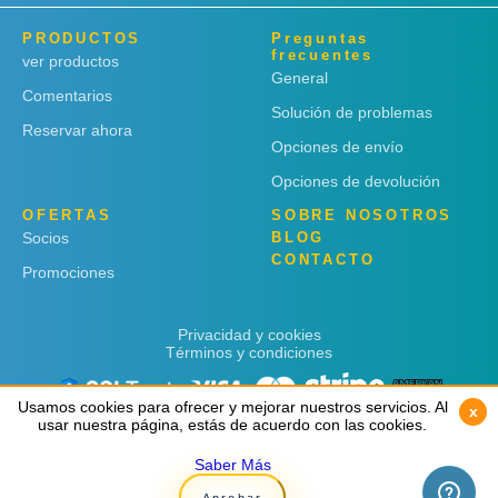
PRODUCTOS
Preguntas
frecuentes
ver productos
General
Comentarios
Solución de problemas
Reservar ahora
Opciones de envío
Opciones de devolución
OFERTAS
SOBRE NOSOTROS
Socios
BLOG
CONTACTO
Promociones
Privacidad y cookies
Términos y condiciones
Usamos cookies para ofrecer y mejorar nuestros servicios. Al
Usamos cookies para ofrecer y mejorar nuestros servicios. Al
x
x
usar nuestra página, estás de acuerdo con las cookies.
usar nuestra página, estás de acuerdo con las cookies.
Saber Más
Saber Más
Copyright © 2019
Rent 'n Connect
Aprobar
Aprobar