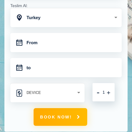
Teslim Al:
Turkey
-
+
BOOK NOW!