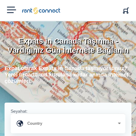
RENT'N
CONNECT
Expats in Canada Taşınma -
Vardığınız Gün İnternete Bağlanın
Expat olarak Expats in Canada taşınıyorsunuz?
Yerel broadband kurulana kadar anında internet
çözümleri.
Seyahat: