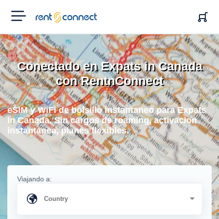
RENT'N
CONNECT
Conectado en Expats in Canada
con RentnConnect
eSIM y WiFi de bolsillo instantaneo para Expats
in Canada. Sin cargos de roaming, activacion
instantanea, planes flexibles.
Viajando a: