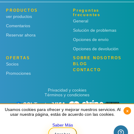
PRODUCTOS
Preguntas
frecuentes
ver productos
General
Comentarios
Solución de problemas
Reservar ahora
Opciones de envío
Opciones de devolución
OFERTAS
SOBRE NOSOTROS
Socios
BLOG
CONTACTO
Promociones
Privacidad y cookies
Términos y condiciones
Usamos cookies para ofrecer y mejorar nuestros servicios. Al
Usamos cookies para ofrecer y mejorar nuestros servicios. Al
x
x
usar nuestra página, estás de acuerdo con las cookies.
usar nuestra página, estás de acuerdo con las cookies.
Saber Más
Saber Más
Copyright © 2019
Rent 'n Connect
Aprobar
Aprobar