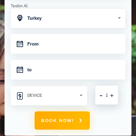
Teslim Al:
Turkey
-
+
BOOK NOW!