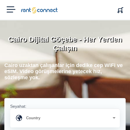
RENT'N
CONNECT
Cairo Dijital Göçebe - Her Yerden
Çalışın
Cairo uzaktan çalışanlar için dedike cep WiFi ve
eSIM. Video görüşmelerine yetecek hız,
sözleşme yok.
Seyahat: