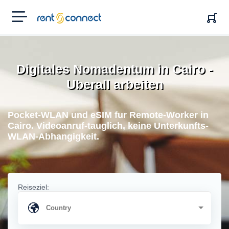
RENT'N
CONNECT
Digitales Nomadentum in Cairo -
Uberall arbeiten
Pocket-WLAN und eSIM fur Remote-Worker in
Cairo. Videoanruf-tauglich, keine Unterkunfts-
WLAN-Abhangigkeit.
Reiseziel: