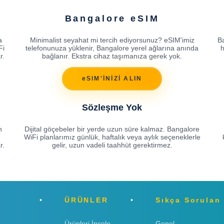
Bangalore eSIM
a
Minimalist seyahat mi tercih ediyorsunuz? eSIM'imiz
Ba
Fi
telefonunuza yüklenir, Bangalore yerel ağlarına anında
h
r.
bağlanır. Ekstra cihaz taşımanıza gerek yok.
eSIM'İNİZİ ALIN
Sözleşme Yok
n
Dijital göçebeler bir yerde uzun süre kalmaz. Bangalore
WiFi planlarımız günlük, haftalık veya aylık seçeneklerle
r.
gelir, uzun vadeli taahhüt gerektirmez.
ÜRÜNLER
Sıkça Sorulan
Ürünleri İncele
Genel