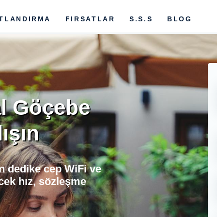
ATLANDIRMA
FIRSATLAR
S.S.S
BLOG
al Göçebe
ışın
in dedike cep WiFi ve
cek hız, sözleşme