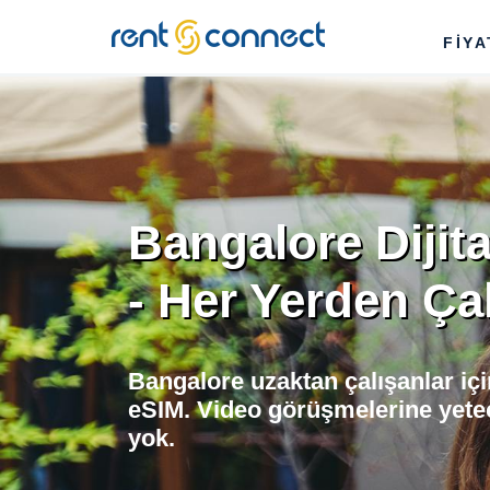
RENT'N
FİY
CONNECT
Bangalore Dijit
- Her Yerden Çal
Bangalore uzaktan çalışanlar iç
eSIM. Video görüşmelerine yete
yok.