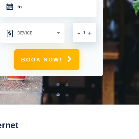
-
+
BOOK NOW!
ernet