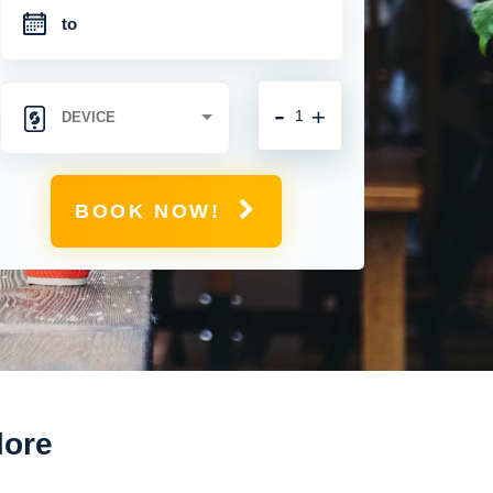
-
+
BOOK NOW!
lore