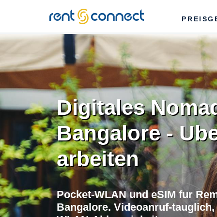
RENT'N
PREISG
CONNECT
Digitales Noma
Bangalore - Ube
arbeiten
Pocket-WLAN und eSIM fur Rem
Bangalore. Videoanruf-tauglich,