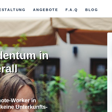
ESTALTUNG
ANGEBOTE
F.A.Q
BLOG
dentum in
rall
ote-Worker in
 keine Unterkunfts-