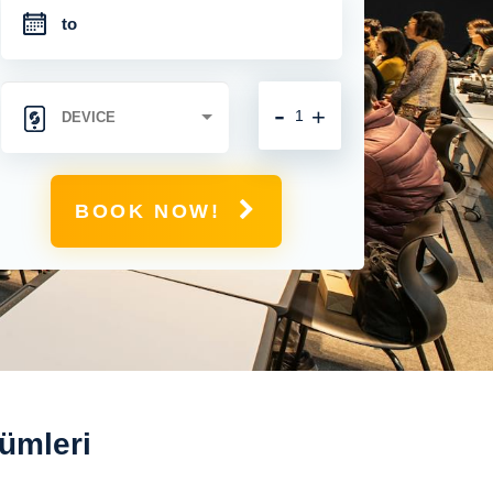
-
+
BOOK NOW!
ümleri