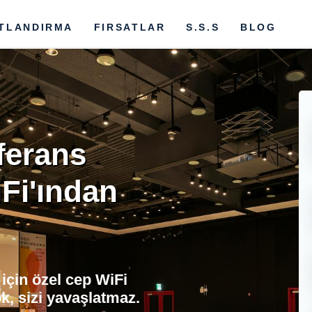
ATLANDIRMA
FIRSATLAR
S.S.S
BLOG
ferans
Fi'ından
için özel cep WiFi
ok, sizi yavaşlatmaz.