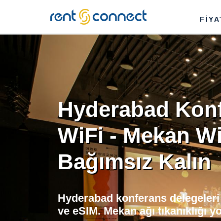
RENT'N
FİY
CONNECT
Hyderabad Kon
WiFi - Mekan Wi
Bağımsız Kalın
Hyderabad konferans delegeleri 
ve eSIM. Mekan ağı tıkanıklığı y