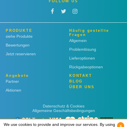
FOLLOW US
PRODUKTE
Häufig gestellte
Fragen
siehe Produkte
Allgemein
Bewertungen
Problemlösung
Jetzt reservieren
Lieferoptionen
Rückgabeoptionen
Angebote
KONTAKT
Partner
BLOG
ÜBER UNS
Aktionen
Datenschutz & Cookies
Allgemeine Geschäftsbedingungen
We use cookies to provide and improve our services. By using
We use cookies to provide and improve our services. By using
x
x