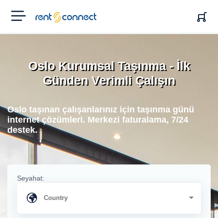
RENT'N
CONNECT
Oslo Kurumsal Taşınma - İlk
Günden Verimli Çalışın
Oslo taşınan çalışanlarınız için taşınma günü
internet çözümleri. Merkezi faturalama, 7/24
destek.
Seyahat: