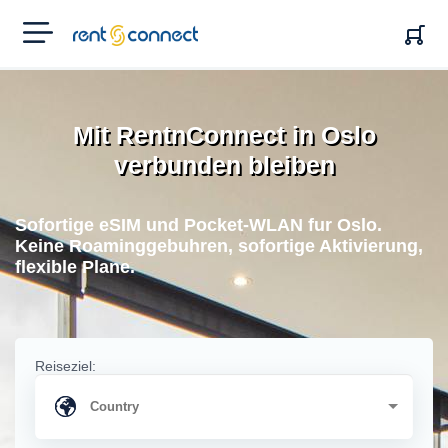
RENT'N
CONNECT
Mit RentnConnect in Oslo
verbunden bleiben
Sofortige eSIM und Pocket-WLAN fur Oslo.
Keine Roaminggebuhren, sofortige Aktivierung,
flexible Plane.
Reiseziel: