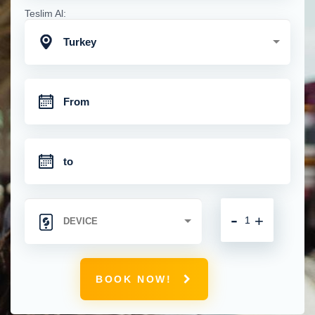
Teslim Al:
Turkey
-
+
BOOK NOW!