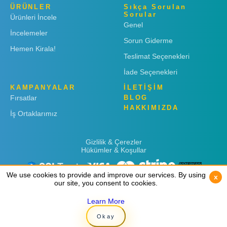
ÜRÜNLER
Sıkça Sorulan
Sorular
Ürünleri İncele
Genel
İncelemeler
Sorun Giderme
Hemen Kirala!
Teslimat Seçenekleri
İade Seçenekleri
KAMPANYALAR
İLETİŞİM
Fırsatlar
BLOG
HAKKIMIZDA
İş Ortaklarımız
Gizlilik & Çerezler
Hükümler & Koşullar
We use cookies to provide and improve our services. By using
We use cookies to provide and improve our services. By using
x
x
our site, you consent to cookies.
our site, you consent to cookies.
Learn More
Learn More
Copyright © 2019
Rent 'n Connect
Okay
Okay