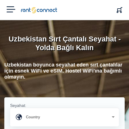
RENT'N
CONNECT
Uzbekistan Sırt Çantalı Seyahat -
Yolda Bağlı Kalın
Uzbekistan boyunca seyahat eden sırt çantalılar
için esnek WiFi ve eSIM. Hostel WiFi'ına bağımlı
olmayın.
Seyahat: