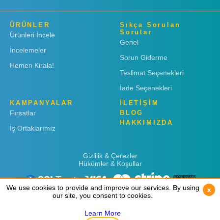
ÜRÜNLER
Sıkça Sorulan
Sorular
Ürünleri İncele
Genel
İncelemeler
Sorun Giderme
Hemen Kirala!
Teslimat Seçenekleri
İade Seçenekleri
KAMPANYALAR
İLETİŞİM
Fırsatlar
BLOG
HAKKIMIZDA
İş Ortaklarımız
Gizlilik & Çerezler
Hükümler & Koşullar
We use cookies to provide and improve our services. By using
We use cookies to provide and improve our services. By using
x
x
our site, you consent to cookies.
our site, you consent to cookies.
Learn More
Learn More