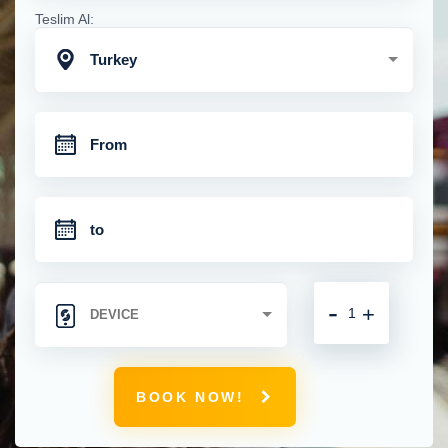
Teslim Al:
Turkey
-
+
BOOK NOW!