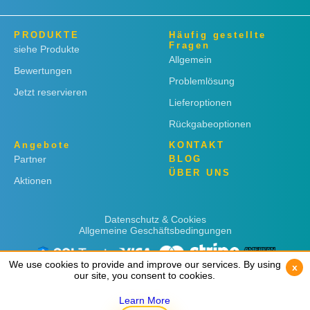
PRODUKTE
Häufig gestellte
Fragen
siehe Produkte
Allgemein
Bewertungen
Problemlösung
Jetzt reservieren
Lieferoptionen
Rückgabeoptionen
Angebote
KONTAKT
Partner
BLOG
ÜBER UNS
Aktionen
Datenschutz & Cookies
Allgemeine Geschäftsbedingungen
We use cookies to provide and improve our services. By using
We use cookies to provide and improve our services. By using
x
x
our site, you consent to cookies.
our site, you consent to cookies.
Learn More
Learn More