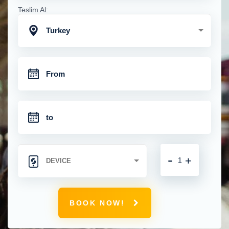
Teslim Al:
Turkey
-
+
BOOK NOW!