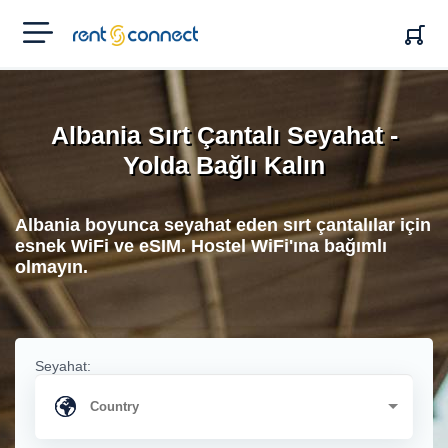
RENT'N
CONNECT
Albania Sırt Çantalı Seyahat -
Yolda Bağlı Kalın
Albania boyunca seyahat eden sırt çantalılar için
esnek WiFi ve eSIM. Hostel WiFi'ına bağımlı
olmayın.
Seyahat: