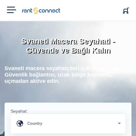
RENT'N
CONNECT
Svaneti Macera Seyahati -
Güvende ve Bağlı Kalın
Svaneti macera seyahatçileri için anında eSIM.
Güvenlik bağlantısı, uzak bölge kapsama,
uçmadan aktive edin.
Seyahat: