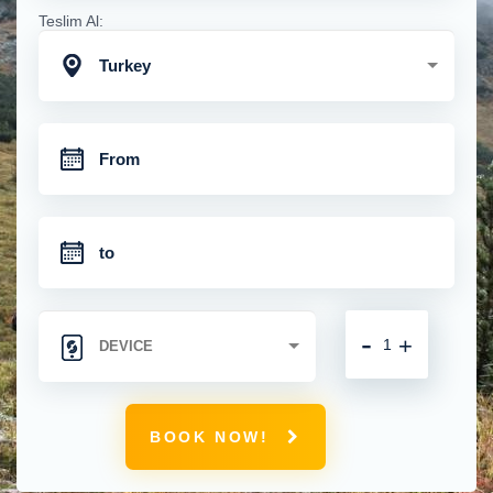
Teslim Al:
Turkey
-
+
BOOK NOW!