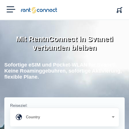
RENT'N
CONNECT
Mit RentnConnect in Svaneti
verbunden bleiben
Sofortige eSIM und Pocket-WLAN fur Svaneti.
Keine Roaminggebuhren, sofortige Aktivierung,
flexible Plane.
Reiseziel: