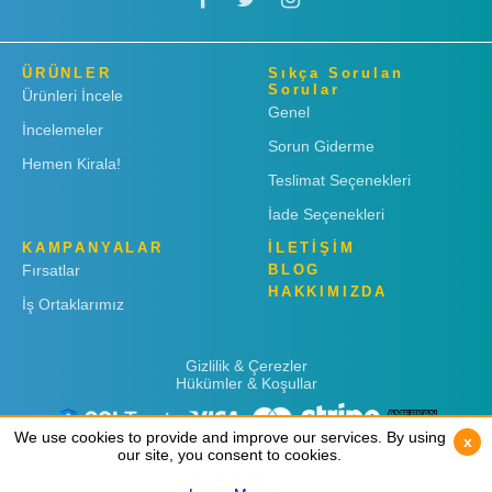
ÜRÜNLER
Sıkça Sorulan
Sorular
Ürünleri İncele
Genel
İncelemeler
Sorun Giderme
Hemen Kirala!
Teslimat Seçenekleri
İade Seçenekleri
KAMPANYALAR
İLETİŞİM
Fırsatlar
BLOG
HAKKIMIZDA
İş Ortaklarımız
Gizlilik & Çerezler
Hükümler & Koşullar
We use cookies to provide and improve our services. By using
We use cookies to provide and improve our services. By using
x
x
our site, you consent to cookies.
our site, you consent to cookies.