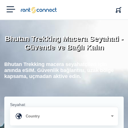
RENT'N
CONNECT
Bhutan Trekking Macera Seyahati -
Güvende ve Bağlı Kalın
Bhutan Trekking macera seyahatçileri için
anında eSIM. Güvenlik bağlantısı, uzak bölge
kapsama, uçmadan aktive edin.
Seyahat: