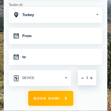
Teslim Al:
Turkey
-
+
BOOK NOW!