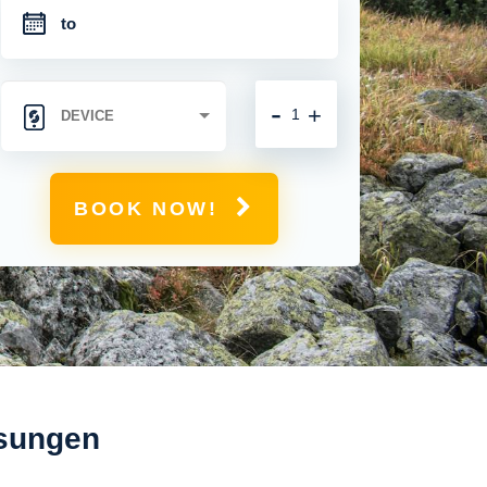
-
+
BOOK NOW!
osungen