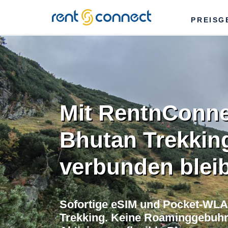
RENT'N
PREISG
CONNECT
Mit RentnConne
Bhutan Trekkin
verbunden blei
Sofortige eSIM und Pocket-WLA
Trekking. Keine Roaminggebuhre