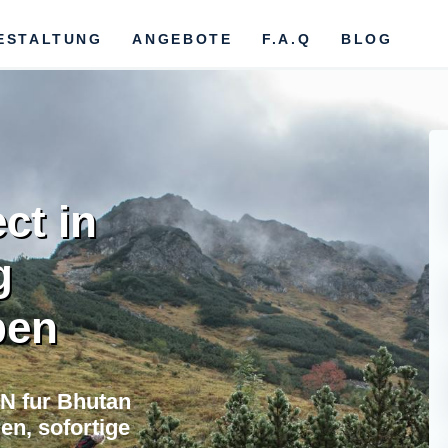
ESTALTUNG
ANGEBOTE
F.A.Q
BLOG
ct in
g
ben
N fur Bhutan
n, sofortige