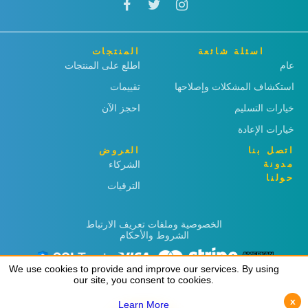
اسئلة شائعة
المنتجات
عام
اطلع على المنتجات
استكشاف المشكلات وإصلاحها
تقييمات
خيارات التسليم
احجز الآن
خيارات الإعادة
اتصل بنا
العروض
مدونة
الشركاء
حولنا
الترقيات
الخصوصية وملفات تعريف الارتباط
الشروط والأحكام
We use cookies to provide and improve our services. By using
We use cookies to provide and improve our services. By using
our site, you consent to cookies.
our site, you consent to cookies.
x
x
Learn More
Learn More