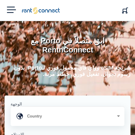
RENT'N
CONNECT
ابق متصلاً في Porto مع
RentnConnect
شريحة eSIM وواي فاي محمول فوري لـPorto. بدون
رسوم تجوال، تفعيل فوري، خطط مرنة.
الوجهة
الاستلام