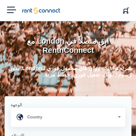
RENT'N
CONNECT
ابق متصلاً في London مع
RentnConnect
شريحة eSIM وواي فاي محمول فوري لـLondon. بدون
رسوم تجوال، تفعيل فوري، خطط مرنة.
الوجهة
الاستلام