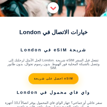
خيارات الاتصال في London
شريحة eSIM في London
الحل الأمثل لرحلتك إلى London. شريحة eSIM تتفعل قبل السفر
وتتصل بالشبكة المحلية فور الهبوط. بدون رسوم تجوال، بدون طابور
SIM.
احصل على شريحة eSIM
واي فاي محمول في London
سفر عائلي أو جماعي؟ جهاز الواي فاي المحمول يوفر اتصالاً لـ10 أجهزة
في آن واحد. الجميع متصل، جهاز واحد، فاتورة واحدة.