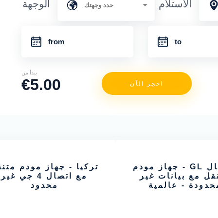
الاستلام
الوجهة
يبدأ من
€5.00
احجز الآن
جلوبال GL - جهاز مودم
تركيا - جهاز مودم متن
قل مع بيانات غير
مع اتصال 4 جي غير
حدودة - عالمية
محدود