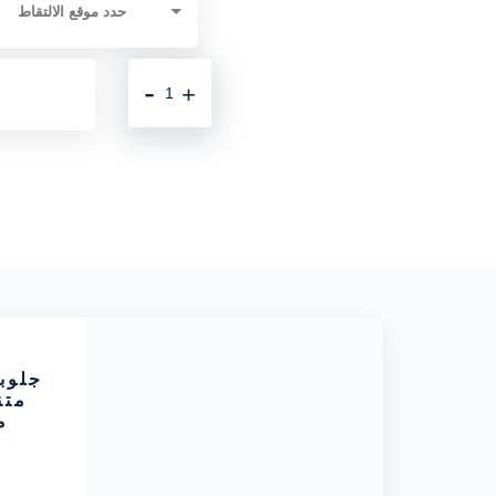
-
+
متن
م