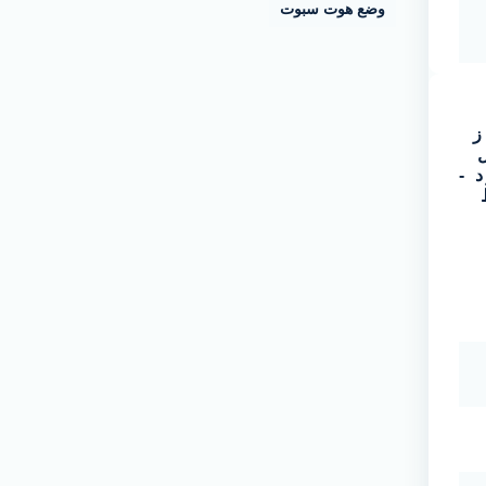
وضع هوت سبوت
ز
د -