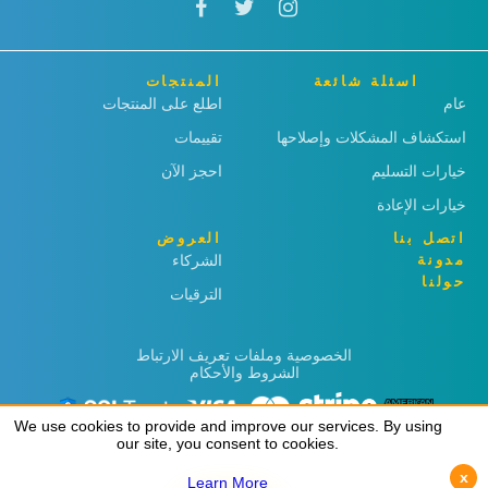
اسئلة شائعة
المنتجات
عام
اطلع على المنتجات
استكشاف المشكلات وإصلاحها
تقييمات
خيارات التسليم
احجز الآن
خيارات الإعادة
اتصل بنا
العروض
مدونة
الشركاء
حولنا
الترقيات
الخصوصية وملفات تعريف الارتباط
الشروط والأحكام
We use cookies to provide and improve our services. By using
We use cookies to provide and improve our services. By using
our site, you consent to cookies.
our site, you consent to cookies.
x
x
Learn More
Learn More