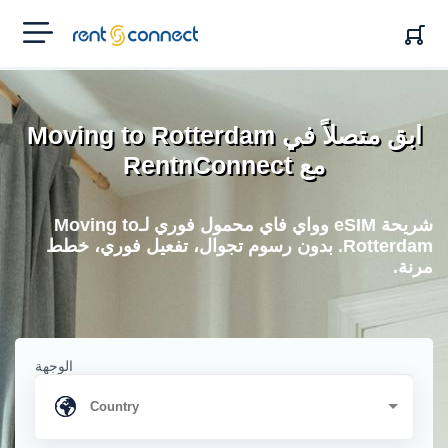
RENT'N
CONNECT
ابق متصلاً في Moving to Rotterdam
مع RentnConnect
شريحة eSIM وواي فاي محمول فوري لـMoving to
Rotterdam. بدون رسوم تجوال، تفعيل فوري، خطط
مرنة.
الوجهة