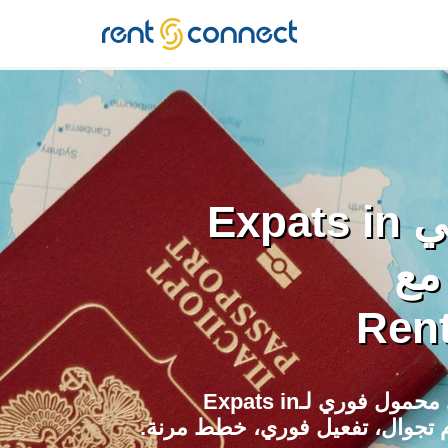
RENT'N
CONNECT
ابق متصلاً في Expats in
Indones مع
Ren
شريحة eSIM وواي فاي محمول فوري لـExpats in