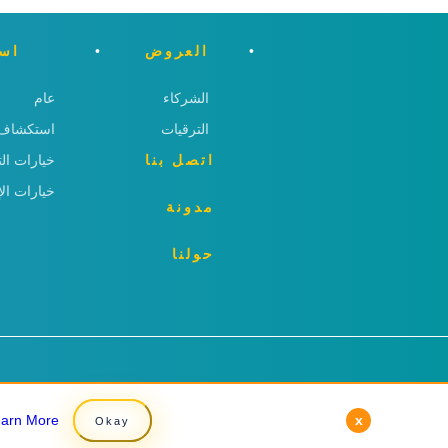
العروض
اسئ
الشركاء
عام
الترقيات
استكشاف 
اتصل بنا
خيارات ال
خيارات الإ
مدونة
حولنا
earn More
earn More
x
x
Okay
Okay