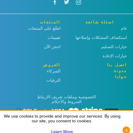
اسئلة شائعة
المنتجات
عام
اطلع على المنتجات
استكشاف المشكلات وإصلاحها
تقييمات
خيارات التسليم
احجز الآن
خيارات الإعادة
اتصل بنا
العروض
مدونة
الشركاء
حولنا
الترقيات
الخصوصية وملفات تعريف الارتباط
الشروط والأحكام
We use cookies to provide and improve our services. By using
We use cookies to provide and improve our services. By using
our site, you consent to cookies.
our site, you consent to cookies.
x
x
Learn More
Learn More