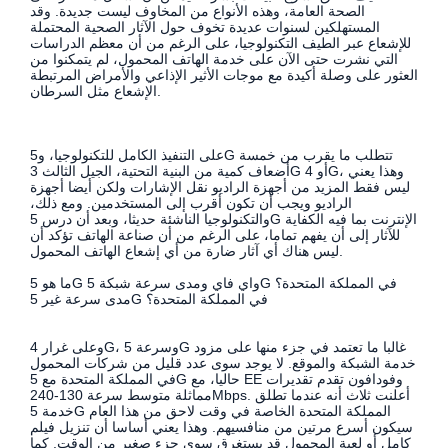
الصحة العامة، وهذه الأنواع من المخاوف ليست جديدة. وقد
المستهلكين لسنوات عديدة تخوف حول الآثار الصحية المحتملة
للإشعاع عبر الطيف التكنولوجيا، على الرغم من أن معظم الدراسات
التي نشرت حتى الآن على خدمة الهاتف المحمول، لم يتمكنوا من
العثور على وصلة أكيدة مع موجات الأثير الإذاعي والأمراض المرتبطة
الإشعاع مثل السرطان.
على التنفيذ الكامل للتكنولوجيا، و5G تتطلب ما يقرب من خمسة
أضعاف كمية من البنية التحتية، الجيل الثالث 3G أو 4G، وهذا يعني
ليس فقط المزيد من أجهزة الراديو نقل الإشارات ولكن أيضا أجهزة
الراديو ويجب أن تكون أقرب إلى المستخدمين. ومع ذلك،
والتكنولوجيا الناشئة حديثا، وبعد أن درس 5G الإنترنت بما فيه الكفاية
للآثار إلى أن يفهم تماما، على الرغم من أن صناعة الهاتف تؤكد أن
ليس هناك أي آثار ضارة من أي إشعاع الهاتف المحمول.
ما هو 5G واي فاي ومدى سرعة شبكة 5G في المملكة المتحدة؟
مدى سرعة غير 5G في المملكة المتحدة؟
وعلى غرار 4G، وسرعة 5G غالبا ما تعتمد في جزء منها على مزود
خدمة الشبكة والموقع. لا يوجد سوى عدد قليل من شركات المحمول
في المملكة المتحدة مع 5G حاليا، مع EE وفودافون تقدم تقديرات
مماثلة متوسط ​​سرعة 130-240Mbps. أعلنت ثلاث أنه عندما تطلق
خدمة 5G المملكة المتحدة الخاصة في وقت لاحق من هذا العام
سيكون أسرع مرتين من منافسيهم. وهذا يعني أساسا أن تنزيل فيلم
كامل أو لعبة المحمول قد يستغرق سوى جزء صغير من الوقت. كما