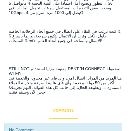
تواصل 5G أن تتطور وتصبح أقل اعتمادا على البنية التحتية 4G،
وضعت بعض التقديرات المستقبل سرعات تحميل الملفات في
10Gbps، يصل إلى 1000 مرة أسرع من 4G.
إذا كنت ترغب في البقاء على اتصال في جميع أنحاء الرحلات الخاصة
بك وتريد أن الاتصال لتكون سريعة، وربما بأسرع 5G، حاول
المنتجات Rent'n الاتصال والمتاحة في جميع أنحاء العالم!
STILL NOT مفتونة مزايا استخدام RENT 'N CONNECT المحمولة
WI-FI؟
هنا المزيد من المزايا: اتصال آمن، واي فاي غير محدود، والخدمة في
أكثر من 50 دولة، وخدمة واي فاي عالية السرعة وتجربة العملاء
الممتازة ... وبطبيعة الحال، إلى جانب كل هذه الفوائد، التهم تجربتك!
احجز الآن وسيتم فتنت!
COMMENTS
No Comment