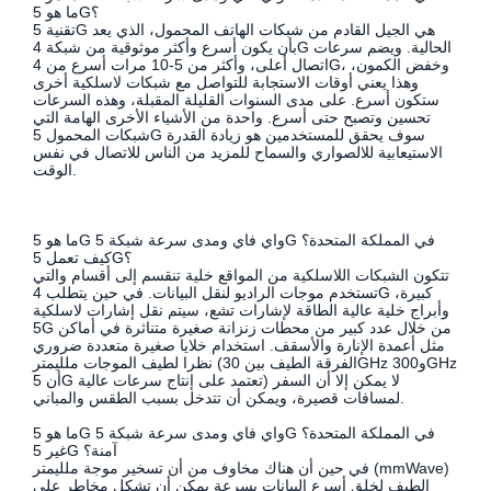
ما هو 5G؟
تقنية 5G هي الجيل القادم من شبكات الهاتف المحمول، الذي يعد
بأن يكون أسرع وأكثر موثوقية من شبكة 4G الحالية. ويضم سرعات
اتصال أعلى، وأكثر من 5-10 مرات أسرع من 4G، وخفض الكمون،
وهذا يعني أوقات الاستجابة للتواصل مع شبكات لاسلكية أخرى
ستكون أسرع. على مدى السنوات القليلة المقبلة، وهذه السرعات
تحسين وتصبح حتى أسرع. واحدة من الأشياء الأخرى الهامة التي
شبكات المحمول 5G سوف يحقق للمستخدمين هو زيادة القدرة
الاستيعابية للالصواري والسماح للمزيد من الناس للاتصال في نفس
الوقت.
ما هو 5G واي فاي ومدى سرعة شبكة 5G في المملكة المتحدة؟
كيف تعمل 5G؟
تتكون الشبكات اللاسلكية من المواقع خلية تنقسم إلى أقسام والتي
تستخدم موجات الراديو لنقل البيانات. في حين يتطلب 4G كبيرة،
وأبراج خلية عالية الطاقة لإشارات تشع، سيتم نقل إشارات لاسلكية
5G من خلال عدد كبير من محطات زنزانة صغيرة متناثرة في أماكن
مثل أعمدة الإنارة والأسقف. استخدام خلايا صغيرة متعددة ضروري
نظرا لطيف الموجات ملليمتر (الفرقة الطيف بين 30GHz و300GHz
أن 5G تعتمد على إنتاج سرعات عالية) لا يمكن إلا أن السفر
لمسافات قصيرة، ويمكن أن تتدخل بسبب الطقس والمباني.
ما هو 5G واي فاي ومدى سرعة شبكة 5G في المملكة المتحدة؟
غير 5G آمنة؟
في حين أن هناك مخاوف من أن تسخير موجة ملليمتر (mmWave)
الطيف لخلق أسرع البيانات بسرعة يمكن أن تشكل مخاطر على