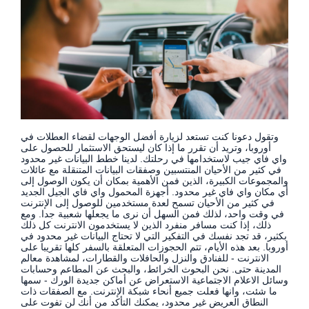
وتقول دعونا كنت تستعد لزيارة أفضل الوجهات لقضاء العطلات في
أوروبا، وتريد أن تقرر ما إذا كان ليستحق الاستثمار للحصول على
واي فاي جيب لاستخدامها في رحلتك. لدينا خطط البيانات غير محدود
في كثير من الأحيان المنتسبين وصفقات البيانات المتنقلة مع عائلات
والمجموعات الكبيرة، الذين فمن الأهمية بمكان أن يكون الوصول إلى
أي مكان واي فاي غير محدود. أجهزة المحمول واي فاي الجيل الجديد
في كثير من الأحيان تسمح لعدة مستخدمين للوصول إلى الإنترنت
في وقت واحد، لذلك فمن السهل أن نرى ما يجعلها شعبية جدا. ومع
ذلك، إذا كنت مسافر منفرد الذين لا يستخدمون الانترنت كل ذلك
بكثير، قد تجد نفسك في التفكير التي لا تحتاج البيانات غير محدود في
أوروبا. بعد هذه الأيام، تتم الحجوزات المتعلقة بالسفر كلها تقريبا على
الانترنت - للفنادق والنزل والحافلات والقطارات، لمشاهدة معالم
المدينة حتى. نحن البحوث الخرائط، والبحث عن المطاعم وحسابات
وسائل الاعلام الاجتماعية الاستعراض عن أماكن جديدة الورك - سمها
ما شئت، وانها فعلت جميع أنحاء شبكة الإنترنت. مع الصفقات ذات
النطاق العريض غير محدود، يمكنك التأكد من أنك لن تفوت على