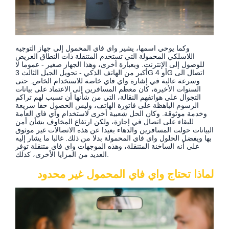
وكما يوحي اسمها، يشير واي فاي المحمول إلى جهاز التوجيه
اللاسلكي المحمولة التي تستخدم المتنقلة ذات النطاق العريض
للوصول إلى الإنترنت. وبعبارة أخرى، وهذا الجهاز صغير - عموما لا
أكبر من الهاتف الذكي - تحويل الجيل الثالث 3G أو 4G اتصال الى
وسرعة عالية في إشارة واي فاي خاصة للاستخدام الخاص. حتى
السنوات الأخيرة، كان معظم المسافرين إلى الاعتماد على بيانات
التجوال على هواتفهم النقالة، التي من شأنها أن تسبب لهم تراكم
الرسوم الباهظة على فاتورة الهاتف، وليس الحصول حقا سريعة
وخدمة موثوقة. وكان الحل شعبية أخرى لاستخدام واي فاي العامة
للبقاء على اتصال في إجازة، ولكن ارتفاع المخاوف بشأن أمن
البيانات حولت المسافرين والدهاء بعيدا عن هذه الاتصالات غير موثوق
بها ويفضل الحلول واي فاي المحمولة بدلا من ذلك. غالبا ما يشار إليه
على أنه الساخنة المتنقلة، وهذه الموجهات واي فاي متنقلة توفر
العديد من المزايا الأخرى، كذلك.
لماذا تحتاج واي فاي المحمول غير محدود