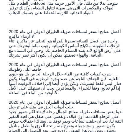
الطعام مثل junkfood سوف. بدلا من ذلك، فإن الأمور حزمة مثل
الفواكه والمكسرات التي هي سهلة لتناول الطعام، وكذلك توفير
المواد الغذائية اللازمة للحفاظ على جسمك الذهاب.
أفضل نصائح السفر لمسافات طويلة الطيران الدولي في عام 2020
لا ارتداء ماكياج
واحدة من أفضل النصائح سفرنا للمرأة هو التخلي عن ماكياج أثناء
الرحلات الطويلة. ماكياج أساس الكيميائية رهيب تماما لبشرتك حتى
على أرض الواقع لأنه يسد المسام الخاصة بك، وحتى في السماء مع
الجافة، والهواء تصفيتها يمكن أن يكون أكثر تضر بشرتك.
أفضل نصائح السفر لمسافات طويلة الطيران الدولي في عام 2020
حافظ على رطوبتك
شرب كميات كافية من الماء خلال الرحلة الخاص بك هو حيوي
للغاية. فإن الجفاف الناجم عن عدم وجود الرطوبة في الهواء يكون
ضارا ليس فقط لبشرتك، ولكن يؤدي أيضا إلى اختلاف التوقيت أسوأ
إذا لم تعالج. وفقا للخبراء، والمسافرين يجب أن تستهلك على الأقل
8 أوقية من الماء في الساعة.
أفضل نصائح السفر لمسافات طويلة الطيران الدولي في عام 2020
جلب أدوات الحق في بيتك على ترحيل
لدينا بعض مسافات طويلة نصائح الجمال رحلة لإبقاء لكم شعور جديد
على الرحلة القادمة. أول قبالة، وتقضي على طفل هي لعبة المغير
الثقة لنا. بعد أن حلقت لساعات ويمر توقفات، وهناك احتمالات سوف
يكون شعور وسخ جميلة وتفوح منه رائحة العرق والطفل مناديل
تخفيف بعض من هذا الشعور رديء حتى تجد الوصول إلى الحمام