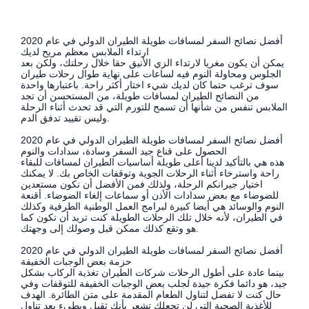
أفضل نصائح السفر لمسافات طويلة الطيران الدولي في عام 2020
ارتداء الملابس معظم مريح لديك
يمكن أن يكون مغريا لارتداء الزي الأنيق حقا خلال رحلتك، ولكن بعد
الجلوس ومحاولة النوم فيه لساعات على نهاية طوال رحلات طيران
سوف ترغب حتما كان لديك شيء اختار أكثر راحة. باعتبارها واحدة
من النصائح الطيران لمسافات طويلة، من المستحسن أن تجد
الملابس تنفس من شأنها أن تسمح للتورم التي قد تحدث أثناء الرحلة
وليس تقييد تدفق الدم.
أفضل نصائح السفر لمسافات طويلة الطيران الدولي في عام 2020
الحصول على قناع جيد السفر وسادة، سدادات والنوم
هذه هي بالتأكيد لدينا أعلى طويلة أساسيات الطيران لمسافات للبقاء
راحة واسترخاء أثناء الرحلات الجوية وتوقفات الخاص بك. لا يمكنك
اختيار جيرانكم الرحلة، ولذلك فمن الأفضل أن نكون مستعدين
للضوضاء مع بعض سدادات الأذن أو سماعات إلغاء الضوضاء. أقنعة
النوم والوسائد هي أيضا كبيرة لبرامج العمل الوطنية الطرفية وكذلك
في الطيران، لأنه خلال تلك الرحلات الطويلة كنت تريد أن تكون كما
هو وتقع كذلك ممكن قبل وصولك إلى وجهتك.
أفضل نصائح السفر لمسافات طويلة الطيران الدولي في عام 2020
حزمة بعض الوجبات الخفيفة
بينما عادة على أطول الرحلات شركات الطيران تغذية الركاب بشكل
جيد، هو دائما فكرة جيدة لجلب بعض الوجبات الخفيفة للتوقفات وفي
حال كنت لا تفضل لتناول الطعام المقدمة على متن الطائرة. الهدف
للأغذية الصحية التي لن تجعلك تشعر بأنك ثقيل وبطيء بعد تناول